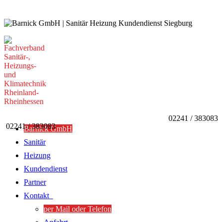
02241 / 383083
02241 / 383083
Barnick GmbH
Sanitär
Heizung
Kundendienst
Partner
Kontakt
per Mail oder Telefon