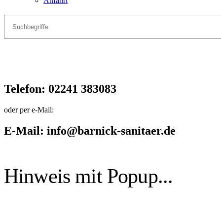
Anfahrt
Telefon: 02241 383083
Sanitär-
und
oder per e-Mail:
Heizungsinstallationen
E-Mail: info@barnick-sanitaer.de
nach
Ihren
Hinweis mit Popup...
Wünschen