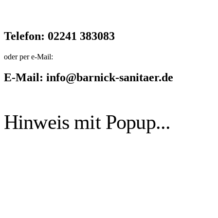
Telefon: 02241 383083
Sanitär-
und
oder per e-Mail:
Heizungsinstallationen
E-Mail: info@barnick-sanitaer.de
nach
Ihren
Hinweis mit Popup...
Wünschen